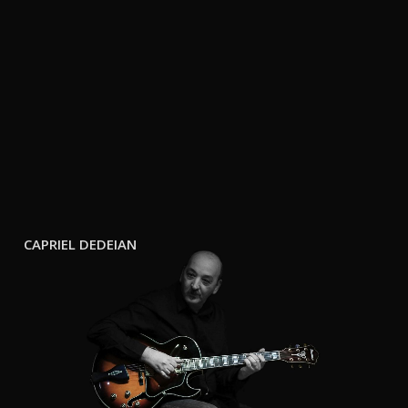
C
A
P
R
I
E
L
D
E
D
E
I
A
N